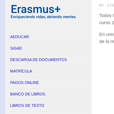
BY · 4 
Equipo Directivo
Todos l
Contacto
curso 
Secretaría
En uno
AEDUCAR
Horario
de la m
Adscripción
SIGAD
Admisión
DESCARGA DE DOCUMENTOS
Matrícula
Anulación de matrícula
MATRÍCULA
Becas
PAGOS ONLINE
Renuncia de convocatorias en FP
BANCO DE LIBROS
Convalidaciones FP
Títulos
LIBROS DE TEXTO
Pagos Online