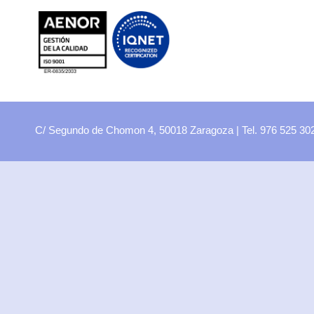
FP
Oferta CCFF
Proyectos curriculares
FP Virtual
Plataforma FCT
C/ Segundo de Chomon 4, 50018 Zaragoza | Tel. 976 525 3
Aula ATECA
FPEmplea
Empresas
Departamentos
Didácticos
Artes plásticas
Biología y Geología
Economía