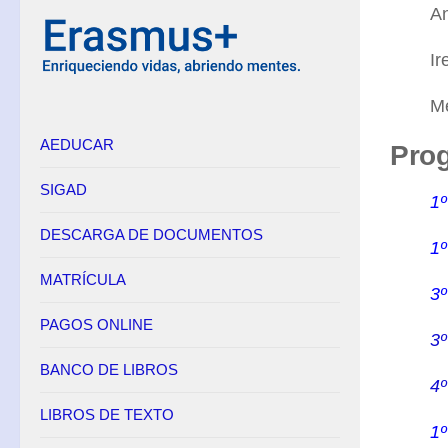
An
Equipo Directivo
I
Contacto
Secretaría
Me
AEDUCAR
Horario
Prog
Adscripción
SIGAD
1º
Admisión
DESCARGA DE DOCUMENTOS
Matrícula
1º
Anulación de matrícula
MATRÍCULA
3º
Becas
PAGOS ONLINE
3º
Renuncia de convocatorias en FP
BANCO DE LIBROS
Convalidaciones FP
4º
Títulos
LIBROS DE TEXTO
1º
Pagos Online