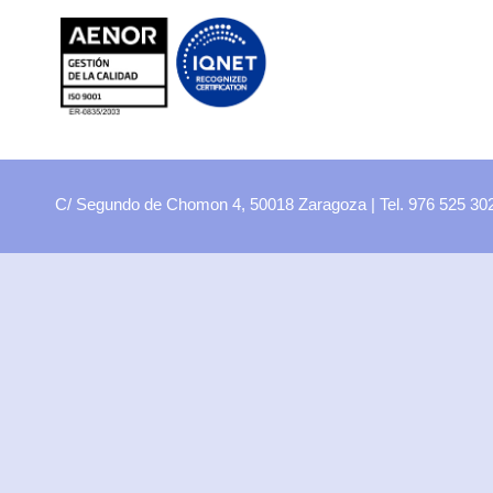
FP
Oferta CCFF
Proyectos curriculares
FP Virtual
Plataforma FCT
C/ Segundo de Chomon 4, 50018 Zaragoza | Tel. 976 525 3
Aula ATECA
FPEmplea
Empresas
Departamentos
Didácticos
Artes plásticas
Biología y Geología
Economía