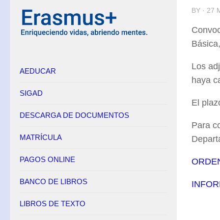
BY · 27
Equipo Directivo
Convoc
Contacto
Básica
Secretaría
Los adj
AEDUCAR
Horario
haya ca
Adscripción
SIGAD
El plaz
Admisión
DESCARGA DE DOCUMENTOS
Matrícula
Para co
Anulación de matrícula
MATRÍCULA
Depart
Becas
PAGOS ONLINE
ORDEN
Renuncia de convocatorias en FP
BANCO DE LIBROS
INFOR
Convalidaciones FP
Títulos
LIBROS DE TEXTO
Pagos Online