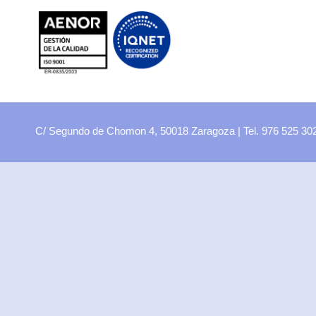
FP
Oferta CCFF
Proyectos curriculares
FP Virtual
Plataforma FCT
C/ Segundo de Chomon 4, 50018 Zaragoza | Tel. 976 525 3
Aula ATECA
FPEmplea
Empresas
Departamentos
Didácticos
Artes plásticas
Biología y Geología
Economía