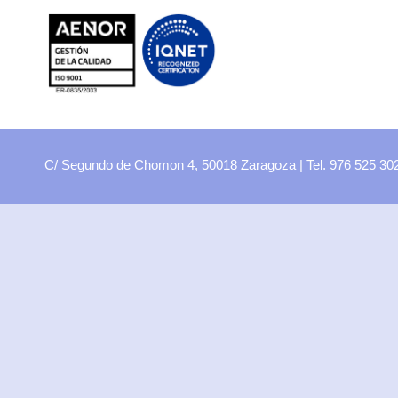
FP
Oferta CCFF
Proyectos curriculares
FP Virtual
Plataforma FCT
C/ Segundo de Chomon 4, 50018 Zaragoza | Tel. 976 525 3
Aula ATECA
FPEmplea
Empresas
Departamentos
Didácticos
Artes plásticas
Biología y Geología
Economía