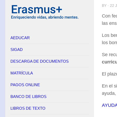
BY · 22 
Equipo Directivo
Con fec
Contacto
las en
Secretaría
Los ben
AEDUCAR
Horario
los bor
Adscripción
SIGAD
Se rec
Admisión
DESCARGA DE DOCUMENTOS
curricu
Matrícula
Anulación de matrícula
MATRÍCULA
El plaz
Becas
PAGOS ONLINE
En el s
Renuncia de convocatorias en FP
ayuda, 
BANCO DE LIBROS
Convalidaciones FP
AYUDA
Títulos
LIBROS DE TEXTO
Pagos Online