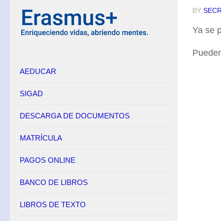
BY
SECR
Equipo Directivo
Ya se p
Contacto
Secretaría
Pueden 
AEDUCAR
Horario
Adscripción
SIGAD
Admisión
DESCARGA DE DOCUMENTOS
Matrícula
Anulación de matrícula
MATRÍCULA
Becas
PAGOS ONLINE
Renuncia de convocatorias en FP
BANCO DE LIBROS
Convalidaciones FP
Títulos
LIBROS DE TEXTO
Pagos Online