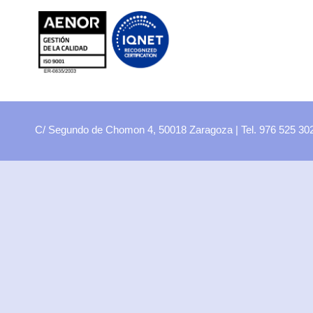
FP
Oferta CCFF
Proyectos curriculares
FP Virtual
Plataforma FCT
C/ Segundo de Chomon 4, 50018 Zaragoza | Tel. 976 525 3
Aula ATECA
FPEmplea
Empresas
Departamentos
Didácticos
Artes plásticas
Biología y Geología
Economía