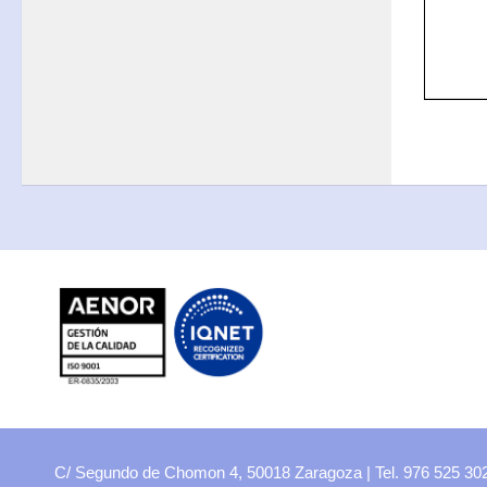
Educación física
Filosofía
Física y Química
Francés
Geografía e Historia
Inglés
Latín
Lengua y Literatura
Matemáticas
Música
Tecnología
Religión
Familias profesionales
C/ Segundo de Chomon 4, 50018 Zaragoza | Tel. 976 525 3