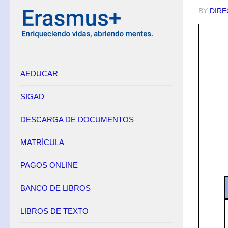
BY
DIRE
Equipo Directivo
Contacto
Secretaría
AEDUCAR
Horario
Adscripción
SIGAD
Admisión
DESCARGA DE DOCUMENTOS
Matrícula
Anulación de matrícula
MATRÍCULA
Becas
PAGOS ONLINE
Renuncia de convocatorias en FP
BANCO DE LIBROS
Convalidaciones FP
Títulos
LIBROS DE TEXTO
Pagos Online