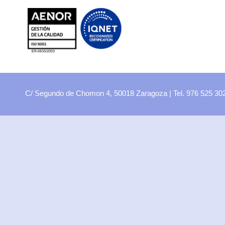
FP
Oferta CCFF
Proyectos curriculares
FP Virtual
Plataforma FCT
C/ Segundo de Chomon 4, 50018 Zaragoza | Tel. 976 525 3
Aula ATECA
FPEmplea
Empresas
Departamentos
Didácticos
Artes plásticas
Biología y Geología
Economía