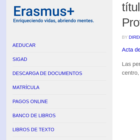
tít
Equipo Directivo
Pro
Contacto
Secretaría
BY
DIRE
AEDUCAR
Horario
Acta d
Adscripción
SIGAD
Las pe
Admisión
centro
DESCARGA DE DOCUMENTOS
Matrícula
Anulación de matrícula
MATRÍCULA
Becas
PAGOS ONLINE
Renuncia de convocatorias en FP
BANCO DE LIBROS
Convalidaciones FP
Títulos
LIBROS DE TEXTO
Pagos Online