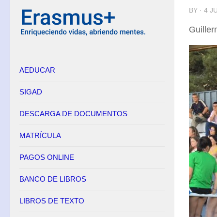
BY · 4 J
Equipo Directivo
Guiller
Contacto
Secretaría
AEDUCAR
Horario
Adscripción
SIGAD
Admisión
DESCARGA DE DOCUMENTOS
Matrícula
Anulación de matrícula
MATRÍCULA
Becas
PAGOS ONLINE
Renuncia de convocatorias en FP
BANCO DE LIBROS
Convalidaciones FP
Títulos
LIBROS DE TEXTO
Pagos Online