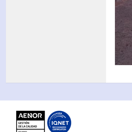
FP
Oferta CCFF
Proyectos curriculares
FP Virtual
Plataforma FCT
Aula ATECA
FPEmplea
Empresas
Departamentos
Didácticos
Artes plásticas
Biología y Geología
Economía