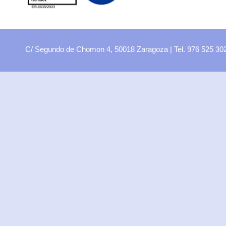
Educación física
Filosofía
Física y Química
C/ Segundo de Chomon 4, 50018 Zaragoza | Tel. 976 525 3
Francés
Geografía e Historia
Inglés
Latín
Lengua y Literatura
Matemáticas
Música
Tecnología
Religión
Familias profesionales