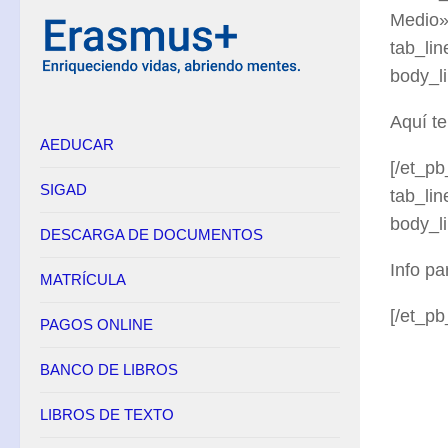
Medio»
Equipo Directivo
tab_li
Contacto
body_l
Secretaría
Aquí te
AEDUCAR
Horario
[/et_pb
Adscripción
SIGAD
tab_li
Admisión
body_l
DESCARGA DE DOCUMENTOS
Matrícula
Info pa
Anulación de matrícula
MATRÍCULA
Becas
[/et_pb
PAGOS ONLINE
Renuncia de convocatorias en FP
BANCO DE LIBROS
Convalidaciones FP
Títulos
LIBROS DE TEXTO
Pagos Online