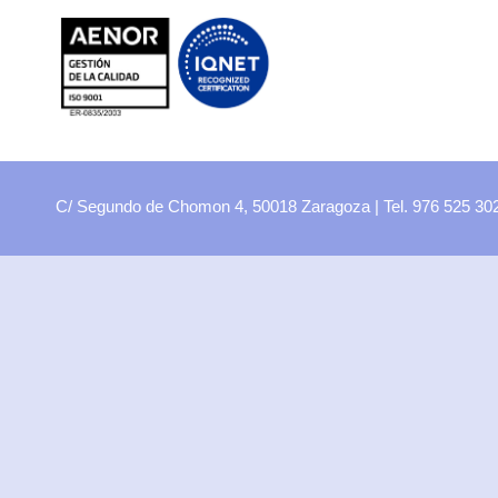
FP
Oferta CCFF
Proyectos curriculares
FP Virtual
Plataforma FCT
C/ Segundo de Chomon 4, 50018 Zaragoza | Tel. 976 525 3
Aula ATECA
FPEmplea
Empresas
Departamentos
Didácticos
Artes plásticas
Biología y Geología
Economía