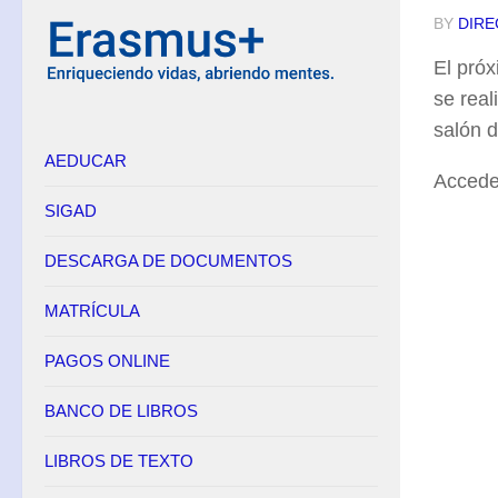
BY
DIRE
Equipo Directivo
El próx
Contacto
se real
Secretaría
salón d
AEDUCAR
Horario
Accede
Adscripción
SIGAD
Admisión
DESCARGA DE DOCUMENTOS
Matrícula
Anulación de matrícula
MATRÍCULA
Becas
PAGOS ONLINE
Renuncia de convocatorias en FP
BANCO DE LIBROS
Convalidaciones FP
Títulos
LIBROS DE TEXTO
Pagos Online