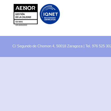
FP
Oferta CCFF
Proyectos curriculares
FP Virtual
Plataforma FCT
C/ Segundo de Chomon 4, 50018 Zaragoza | Tel. 976 525 3
Aula ATECA
FPEmplea
Empresas
Departamentos
Didácticos
Artes plásticas
Biología y Geología
Economía