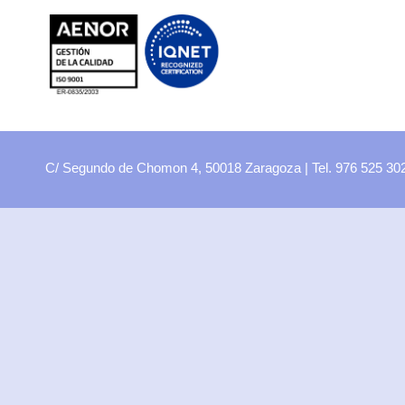
FP
Oferta CCFF
Proyectos curriculares
FP Virtual
Plataforma FCT
C/ Segundo de Chomon 4, 50018 Zaragoza | Tel. 976 525 3
Aula ATECA
FPEmplea
Empresas
Departamentos
Didácticos
Artes plásticas
Biología y Geología
Economía