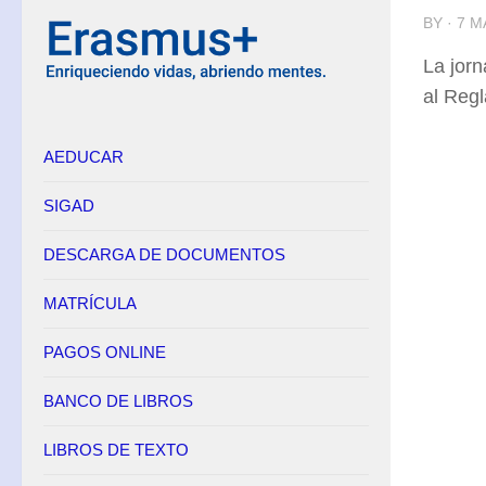
BY · 7 
Equipo Directivo
La jorn
Contacto
al Regl
Secretaría
AEDUCAR
Horario
Adscripción
SIGAD
Admisión
DESCARGA DE DOCUMENTOS
Matrícula
Anulación de matrícula
MATRÍCULA
Becas
PAGOS ONLINE
Renuncia de convocatorias en FP
BANCO DE LIBROS
Convalidaciones FP
Títulos
LIBROS DE TEXTO
Pagos Online