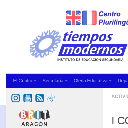
El Centro
Secretaría
Oferta Educativa
Depa
ACTIV
I 