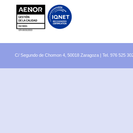
FP
Oferta CCFF
Proyectos curriculares
FP Virtual
Plataforma FCT
C/ Segundo de Chomon 4, 50018 Zaragoza | Tel. 976 525 3
Aula ATECA
FPEmplea
Empresas
Departamentos
Didácticos
Artes plásticas
Biología y Geología
Economía