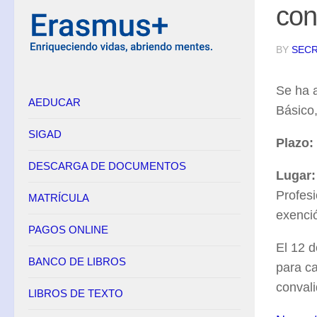
con
Equipo Directivo
Contacto
BY
SECR
Secretaría
Se ha a
AEDUCAR
Horario
Básico,
Adscripción
SIGAD
Plazo:
Admisión
DESCARGA DE DOCUMENTOS
Matrícula
Lugar:
Profesi
Anulación de matrícula
MATRÍCULA
exenci
Becas
PAGOS ONLINE
Renuncia de convocatorias en FP
El 12 d
BANCO DE LIBROS
Convalidaciones FP
para c
conval
Títulos
LIBROS DE TEXTO
Pagos Online