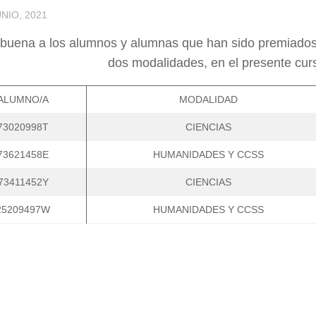
UNIO, 2021
buena a los alumnos y alumnas que han sido premiad
dos modalidades, en el presente cu
ALUMNO/A
MODALIDAD
73020998T
CIENCIAS
73621458E
HUMANIDADES Y CCSS
73411452Y
CIENCIAS
25209497W
HUMANIDADES Y CCSS