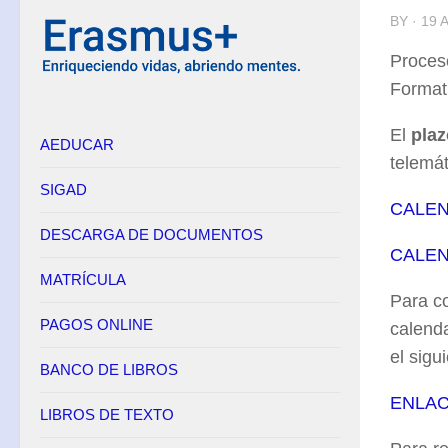
BY · 19 
Equipo Directivo
Proces
Contacto
Format
Secretaría
El
plaz
AEDUCAR
Horario
telemát
Adscripción
SIGAD
CALEN
Admisión
DESCARGA DE DOCUMENTOS
Matrícula
CALEN
Anulación de matrícula
MATRÍCULA
Para co
Becas
PAGOS ONLINE
calenda
Renuncia de convocatorias en FP
el sigu
BANCO DE LIBROS
Convalidaciones FP
ENLAC
Títulos
LIBROS DE TEXTO
Pagos Online