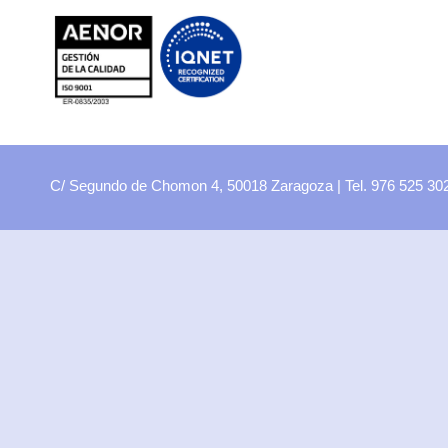
FP
Oferta CCFF
Proyectos curriculares
FP Virtual
Plataforma FCT
C/ Segundo de Chomon 4, 50018 Zaragoza | Tel. 976 525 3
Aula ATECA
FPEmplea
Empresas
Departamentos
Didácticos
Artes plásticas
Biología y Geología
Economía