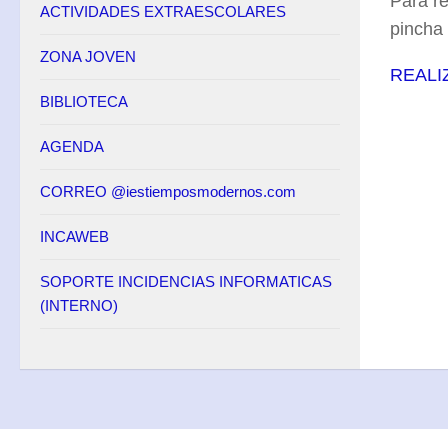
Para re
ACTIVIDADES EXTRAESCOLARES
Descarga de Documentos
pincha 
ZONA JOVEN
Oferta Educativa
REALI
BIBLIOTECA
Sistema educativo LOMLOE
ESO
AGENDA
Proyecto Curricular
CORREO @iestiemposmodernos.com
Distribución Horaria
INCAWEB
Oferta de materias optativas
Bachillerato
SOPORTE INCIDENCIAS INFORMATICAS
(INTERNO)
Proyecto Curricular
Distribución horaria
Oferta Materias Optativas
PAU
Y después del Bachillerato, ¿qué?