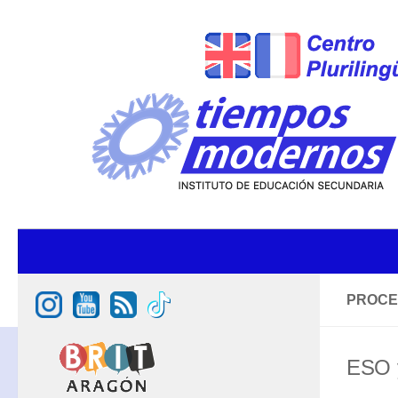
El Centro
PROCE
Presentación
ESO 
Historia
Consejo Escolar