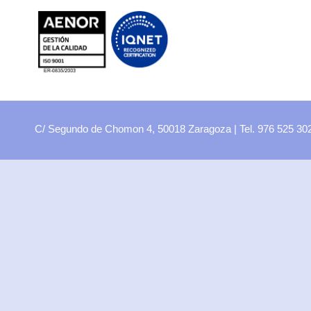
FP
Oferta CCFF
Proyectos curriculares
FP Virtual
Plataforma FCT
C/ Segundo de Chomon 4, 50018 Zaragoza | Tel. 976 525 3
Aula ATECA
FPEmplea
Empresas
Departamentos
Didácticos
Artes plásticas
Biología y Geología
Economía