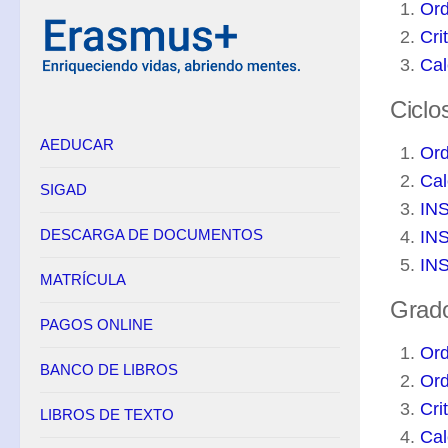
Ord
Equipo Directivo
Cri
Contacto
Cal
Secretaría
Ciclo
AEDUCAR
Horario
Ord
Adscripción
Cal
SIGAD
IN
Admisión
DESCARGA DE DOCUMENTOS
IN
Matrícula
IN
Anulación de matrícula
MATRÍCULA
Grado
Becas
PAGOS ONLINE
Renuncia de convocatorias en FP
Ord
BANCO DE LIBROS
Convalidaciones FP
Ord
Cri
Títulos
LIBROS DE TEXTO
Cal
Pagos Online