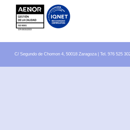
FP
Oferta CCFF
Proyectos curriculares
FP Virtual
Plataforma FCT
C/ Segundo de Chomon 4, 50018 Zaragoza | Tel. 976 525 3
Aula ATECA
FPEmplea
Empresas
Departamentos
Didácticos
Artes plásticas
Biología y Geología
Economía