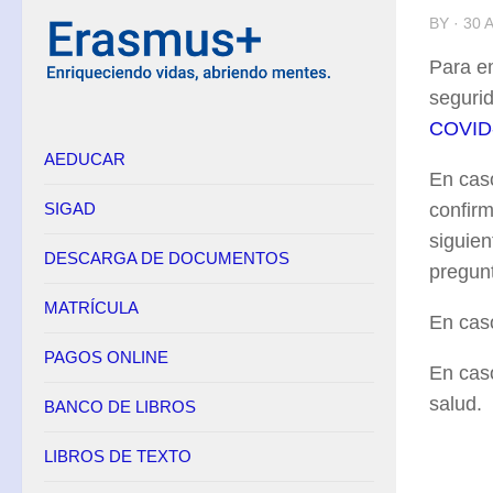
BY · 30
Equipo Directivo
Para e
Contacto
segurid
Secretaría
COVID
AEDUCAR
Horario
En cas
Adscripción
SIGAD
confirm
Admisión
siguien
DESCARGA DE DOCUMENTOS
Matrícula
pregun
Anulación de matrícula
MATRÍCULA
En cas
Becas
PAGOS ONLINE
En caso
Renuncia de convocatorias en FP
salud.
BANCO DE LIBROS
Convalidaciones FP
Títulos
LIBROS DE TEXTO
Pagos Online