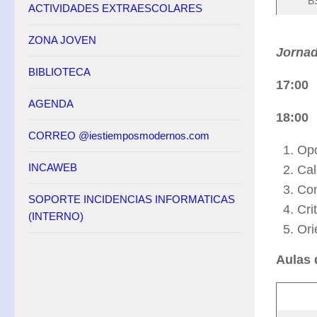
B
ACTIVIDADES EXTRAESCOLARES
Descarga de Documentos
ZONA JOVEN
Oferta Educativa
Jornad
BIBLIOTECA
Sistema educativo LOMLOE
17:00 
ESO
AGENDA
18:00 
Proyecto Curricular
CORREO @iestiemposmodernos.com
Distribución Horaria
Opc
INCAWEB
Cal
Oferta de materias optativas
Con
Bachillerato
SOPORTE INCIDENCIAS INFORMATICAS
Cri
(INTERNO)
Proyecto Curricular
Ori
Distribución horaria
Aulas 
Oferta Materias Optativas
PAU
Y después del Bachillerato, ¿qué?