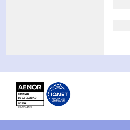
FP
Oferta CCFF
Proyectos curriculares
FP Virtual
Plataforma FCT
Aula ATECA
FPEmplea
Empresas
Departamentos
Didácticos
Artes plásticas
Biología y Geología
Economía