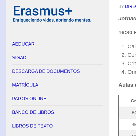
BY
DIRE
Equipo Directivo
Jornad
Contacto
Secretaría
16:30 
AEDUCAR
Horario
Cal
Adscripción
Con
SIGAD
Cri
Admisión
DESCARGA DE DOCUMENTOS
Ori
Matrícula
Anulación de matrícula
Aulas 
MATRÍCULA
Becas
PAGOS ONLINE
Gr
Renuncia de convocatorias en FP
BANCO DE LIBROS
B
Convalidaciones FP
Títulos
B
LIBROS DE TEXTO
Pagos Online