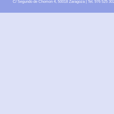
C/ Segundo de Chomon 4, 50018 Zaragoza | Tel. 976 525 3
Educación física
Filosofía
Física y Química
Francés
Geografía e Historia
Inglés
Latín
Lengua y Literatura
Matemáticas
Música
Tecnología
Religión
Familias profesionales