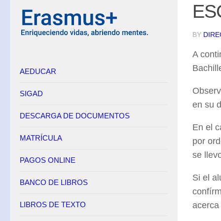
ES
BY
DIRE
A conti
Bachill
AEDUCAR
Observ
SIGAD
en su d
DESCARGA DE DOCUMENTOS
En el 
MATRÍCULA
por or
se llev
PAGOS ONLINE
Si el a
BANCO DE LIBROS
confír
LIBROS DE TEXTO
acerca