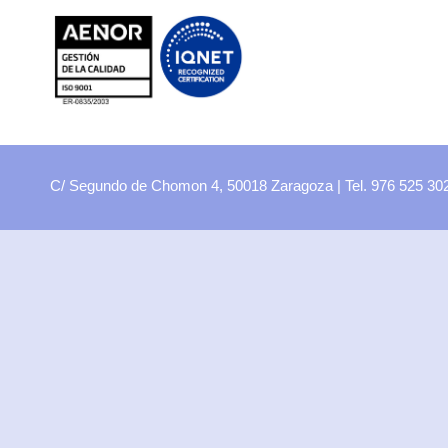
FP
Oferta CCFF
Proyectos curriculares
FP Virtual
Plataforma FCT
C/ Segundo de Chomon 4, 50018 Zaragoza | Tel. 976 525 3
Aula ATECA
FPEmplea
Empresas
Departamentos
Didácticos
Artes plásticas
Biología y Geología
Economía