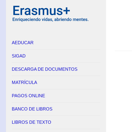
Equipo Directivo
Contacto
Secretaría
AEDUCAR
Horario
Adscripción
SIGAD
Admisión
DESCARGA DE DOCUMENTOS
Matrícula
Anulación de matrícula
MATRÍCULA
Becas
PAGOS ONLINE
Renuncia de convocatorias en FP
BANCO DE LIBROS
Convalidaciones FP
Títulos
LIBROS DE TEXTO
Pagos Online