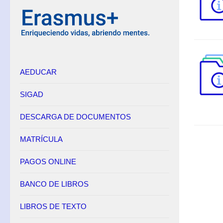
Equipo Directivo
Contacto
Secretaría
AEDUCAR
Horario
Adscripción
SIGAD
Admisión
DESCARGA DE DOCUMENTOS
Matrícula
Anulación de matrícula
MATRÍCULA
Becas
PAGOS ONLINE
Renuncia de convocatorias en FP
BANCO DE LIBROS
Convalidaciones FP
Títulos
LIBROS DE TEXTO
Pagos Online