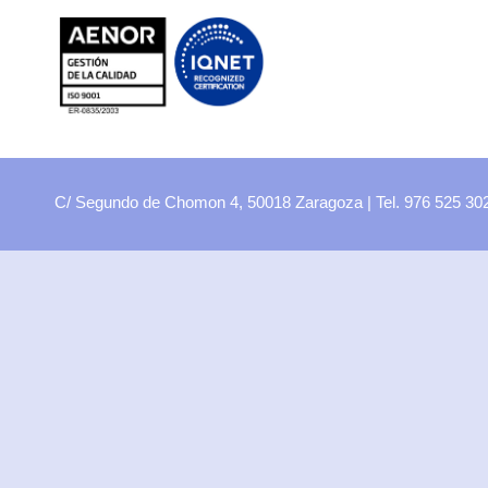
FP
Oferta CCFF
Proyectos curriculares
FP Virtual
Plataforma FCT
C/ Segundo de Chomon 4, 50018 Zaragoza | Tel. 976 525 3
Aula ATECA
FPEmplea
Empresas
Departamentos
Didácticos
Artes plásticas
Biología y Geología
Economía