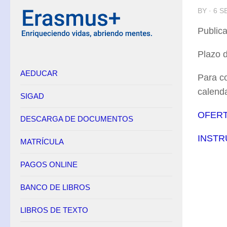
BY · 6 
Equipo Directivo
Publica
Contacto
Secretaría
Plazo d
AEDUCAR
Horario
Para co
Adscripción
calenda
SIGAD
Admisión
OFERT
DESCARGA DE DOCUMENTOS
Matrícula
INSTR
Anulación de matrícula
MATRÍCULA
Becas
PAGOS ONLINE
Renuncia de convocatorias en FP
BANCO DE LIBROS
Convalidaciones FP
Títulos
LIBROS DE TEXTO
Pagos Online