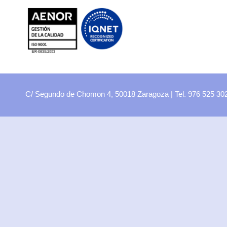
FP
Oferta CCFF
Proyectos curriculares
FP Virtual
Plataforma FCT
C/ Segundo de Chomon 4, 50018 Zaragoza | Tel. 976 525 3
Aula ATECA
FPEmplea
Empresas
Departamentos
Didácticos
Artes plásticas
Biología y Geología
Economía